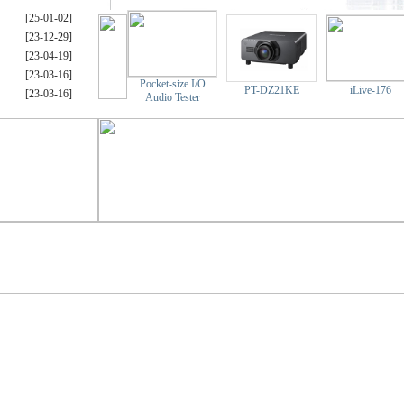
[25-01-02]
[23-12-29]
[23-04-19]
[23-03-16]
Pocket-size I/O
PT-DZ21KE
iLive-176
[23-03-16]
Audio Tester